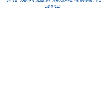
办公地址：大连市沙河口区成仁街9号银都大厦708室（锦辉商城后身，沙区
公证处楼上）