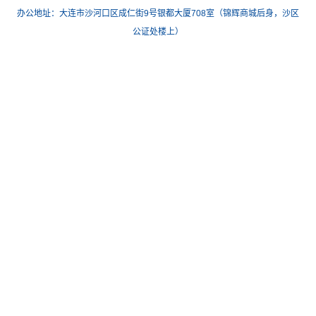
办公地址：大连市沙河口区成仁街9号银都大厦708室（锦辉商城后身，沙区
公证处楼上）