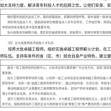
加大支持力度，解决青年科技人才的后顾之忧，让他们安身、安
做好服务团成员选派工作。面向部属高校，部属科研院所等，每年选拔一批政治素
用好用活选派人才。鼓励接收单位根据选派人员专业特长、工作经历等，将其放
学研协同攻关等任务中发挥重要作用。
加大政策支持保障力度。落实和完善绩效考核、职级晋升、职称评审等方面政策
（四）壮大高素质技术技能人才队伍
培养大批卓越工程师。组织实施卓越工程师薪火计划，在工
师队伍。支持有条件的省（区、市）结合自身产业特色，建立健
建设一批工程师协同创新中心。以技术应用与服务推广为主攻方向，采取“政府搭
量发展。
加大工程师传帮带培养力度。以培养一批工业和信息化领域卓越工程师后备人才为
帮带导师”，培养一批“卓越工程师传帮带学员”，通过师徒传承、示范引领、传授
推动构建适应产业需要的工程师教育培养体系。坚持产学研深度融合，联合建设
博士开展专业实践、水平评价和国际交流。
提升工程师队伍职业化、国际化水平。大力推进工程师资格国际互认，促进工程
务平台。鼓励承揽海外工程的企业与院校联合实施“数智工场”等产教协同育人国际