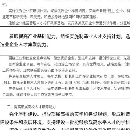
班。
实施优秀企业家培训计划。聚焦优质企业梯度培育，面向产业链“链主”企业、制
坚定不移听党话、跟党走，积极投身制造强国和网络强国建设。
建设企业经营管理人才标杆教学基地。发挥各类优质企业示范引领作用，分区域
着眼提高产业基础能力，组织实施制造业人才支持计划，选
造业企业人才集聚能力。
围绕工业和信息化重点领域，聚焦优质企业，遴选和支持一批创新企业家、先进
创新企业家项目。每年选拔一批政治立场坚定，具有世界眼光、战略思维、创新
工程师职称、加强联系服务等方面予以重点支持。
先进制造技术人才项目。每年选拔一批长期工作在企业技术研发一线，在技术研
项目。依托专业技术人才知识更新工程、出国（境）培训项目等，强化专题研修培
先进基础工艺人才项目。每年选拔一批长期从事基础工艺技术攻关、实践操作等
金资助、建设技能大师工作室等方面予以支持。
三、提高部属高校人才培养能力
强化学科建设。指导部属高校落实学科建设规划，形成制造
建设条件和发展环境。支持建设一批能够承载高水平人才的学科