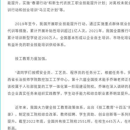
能提升，实施“春潮行动”和新生代农民工职业技能提升计划；对离校未就
训行动和创业培训“马兰花计划”等。
2019年至今，我国开展职业技能提升行动，通过实施重点群体就业
代训等措施，累计开展补贴性培训超过1亿人次。2021年，我国全面推
累计培训新型学徒近200万人。全国基本形成以企业自主培训、市场化培
有益补充的职业技能培训供给体系。
技工教育力度加强。
“请同学们按照安全员、工艺员、程序员的任务分工，根据任务书，完
西省长治技师学院数控加工工学中心，第十六届全国技术能手乔琳老师正
该校属于人社部批复的工学一体化第一阶段建设院校。乔琳在深入调研的
合企业真实任务来组织实践教学，学生动手能力和综合职业素养明显提升
近年来，我国大力健全技工教育政策体系，出台《技工教育“十四五”
录》，制定技工院校综合改革、教师招聘、学生资助、创业创新等一系列
提升。截至2022年底，全国共有技工院校2551所，在校生445万人，
新高。