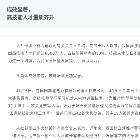
成效显著，
高技能人才量质齐升
人社部职业能力建设司有关负责人介绍，党的十八大以来，我国高技
国高技能人才已超过6000万人，占技能劳动者的30%。技能人才队伍
力进一步增强，为我国高质量发展提供了澎湃动力。
从具体成效来看，技能培训更加完善。
4月15日，在国网冀北电力有限公司唐山供电公司，40多名青年员
大奖获得者、高级技师李征学习机器人电力运维技术。“为推行新型学徒
究‘手拉手’、攻关竞赛等活动，致力于培养更多懂原理又精通实践的复合
“国家级技能大师工作室”，目前已带出42名优秀徒弟，其中15人被评为
人社部职业能力建设司有关负责人表示，近年来，我国建立并推行覆
工作终身，适应就业创业和人才成长需要以及经济社会发展需求的终身职