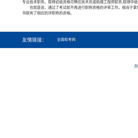
专业技术职务。取得初级资格可聘任技术员或助理工程师职务;取得中级
也就是说，通过了考试就不再进行职称资格的评审工作，相当于拿
书就有了相应的评职称的资格。
友情链接：
全国软考网
办