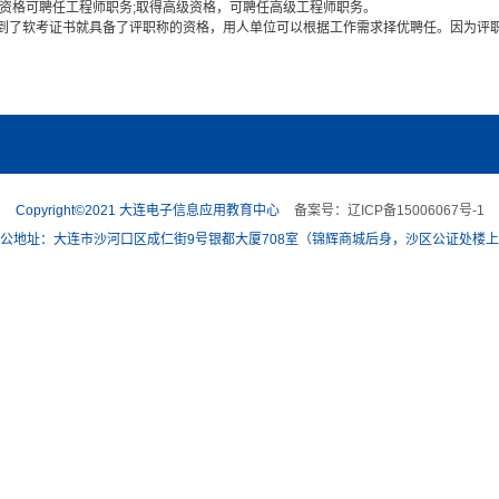
资格可聘任工程师职务;取得高级资格，可聘任高级工程师职务。
到了软考证书就具备了评职称的资格，用人单位可以根据工作需求择优聘任。因为评
Copyright©2021 大连电子信息应用教育中心
备案号：辽ICP备15006067号-1
公地址：大连市沙河口区成仁街9号银都大厦708室（锦辉商城后身，沙区公证处楼