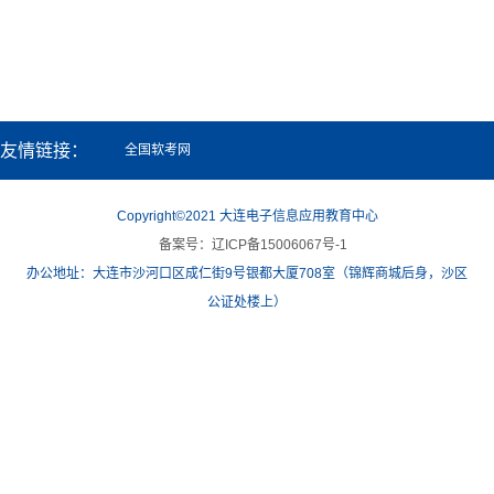
通讯地址：北京市石景山区政达路2号CRD银座A座6层 邮政编码：10004
友情链接：
全国软考网
Copyright©2021 大连电子信息应用教育中心
备案号：辽ICP备15006067号-1
办公地址：大连市沙河口区成仁街9号银都大厦708室（锦辉商城后身，沙区
公证处楼上）