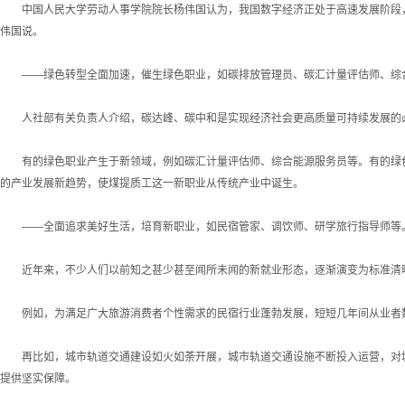
中国人民大学劳动人事学院院长杨伟国认为，我国数字经济正处于高速发展阶段，已
伟国说。
——绿色转型全面加速，催生绿色职业，如碳排放管理员、碳汇计量评估师、综
人社部有关负责人介绍，碳达峰、碳中和是实现经济社会更高质量可持续发展的必
有的绿色职业产生于新领域，例如碳汇计量评估师、综合能源服务员等。有的绿色
的产业发展新趋势，使煤提质工这一新职业从传统产业中诞生。
——全面追求美好生活，培育新职业，如民宿管家、调饮师、研学旅行指导师等
近年来，不少人们以前知之甚少甚至闻所未闻的新就业形态，逐渐演变为标准清晰
例如，为满足广大旅游消费者个性需求的民宿行业蓬勃发展，短短几年间从业者数
再比如，城市轨道交通建设如火如荼开展，城市轨道交通设施不断投入运营，对城
提供坚实保障。